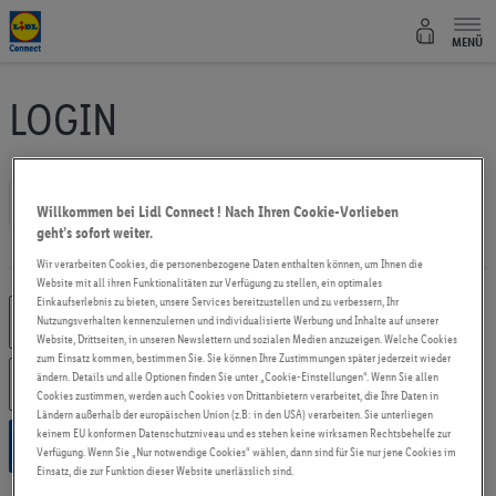
Lidl Connect
MENÜ
LOGIN
mit Passwort
mit PUK
mit Einmalcode
Willkommen bei Lidl Connect ! Nach Ihren Cookie-Vorlieben
geht’s sofort weiter.
Noch nicht registriert?
Wir verarbeiten Cookies, die personenbezogene Daten enthalten können, um Ihnen die
Website mit all ihren Funktionalitäten zur Verfügung zu stellen, ein optimales
Einkaufserlebnis zu bieten, unsere Services bereitzustellen und zu verbessern, Ihr
E-Mail / 069012345678
Nutzungsverhalten kennenzulernen und individualisierte Werbung und Inhalte auf unserer
Website, Drittseiten, in unseren Newslettern und sozialen Medien anzuzeigen. Welche Cookies
zum Einsatz kommen, bestimmen Sie. Sie können Ihre Zustimmungen später jederzeit wieder
Passwort / PUK / Einmal-Code
ändern. Details und alle Optionen finden Sie unter „Cookie-Einstellungen“. Wenn Sie allen
Cookies zustimmen, werden auch Cookies von Drittanbietern verarbeitet, die Ihre Daten in
Ländern außerhalb der europäischen Union (z.B: in den USA) verarbeiten. Sie unterliegen
keinem EU konformen Datenschutzniveau und es stehen keine wirksamen Rechtsbehelfe zur
LOGIN
Verfügung. Wenn Sie „Nur notwendige Cookies“ wählen, dann sind für Sie nur jene Cookies im
Einsatz, die zur Funktion dieser Website unerlässlich sind.